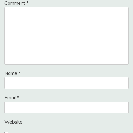
Comment
*
Jobs
new
jobs
Sarkari
Result
Sarkari
Yojana
Uncategorized
Name
*
Email
*
Website