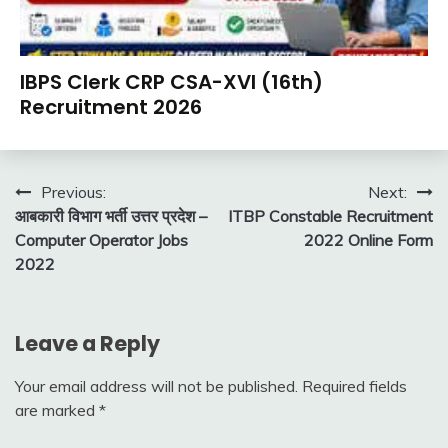
Latest
Job
Latest
Apply
IBPS Clerk CRP CSA-XVI (16th)
Jobs
Online
Recruitment 2026
Latest
Bank
Today
Jobs
Jobs
August
Ankit
Central
new
1,
Kumar
Govt
Post
Previous:
Next:
jobs
2026
Jobs
आबकारी विभाग भर्ती उत्तर प्रदेश –
ITBP Constable Recruitment
navigation
Sarkari
Govt
Computer Operator Jobs
2022 Online Form
Result
Jobs
2022
lastest
jobs
Latest
Leave a Reply
Job
Latest
Your email address will not be published.
Required fields
Jobs
are marked
*
Latest
Today