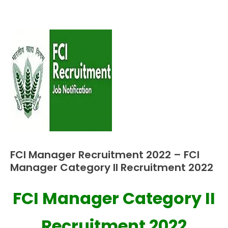
FCI Manager Recruitment 2022 – FCI
Latest
Jobs
Manager Category II Recruitment 2022
FCI Manager Category II
August
Ankit
25,
Kumar
2022
Recruitment 2022