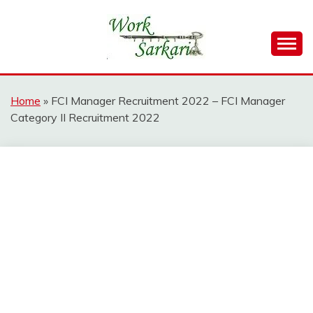
Skip
to
content
Work Sarkari – Latest Government Jobs, Admit Card,
WORK SARKARI
Result 2026
Home
»
FCI Manager Recruitment 2022 – FCI Manager
Category II Recruitment 2022