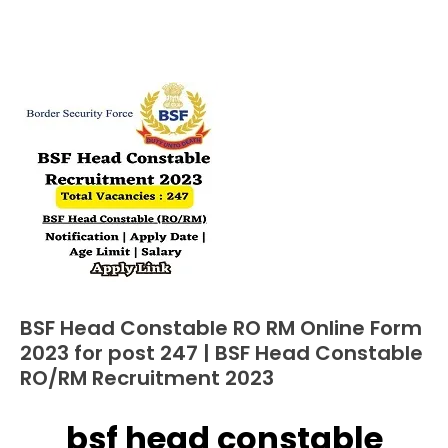
BSF Head Constable RO RM Online Form
10th
Pass
2023 for post 247 | BSF Head Constable
12th
RO/RM Recruitment 2023
Pass
Admission
bsf head constable
April
Ankit
Admit