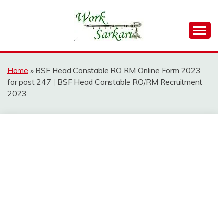
Skip
to
content
Work Sarkari – Latest Government Jobs, Admit Card,
WORK SARKARI
Result 2026
Home
»
BSF Head Constable RO RM Online Form 2023
for post 247 | BSF Head Constable RO/RM Recruitment
2023