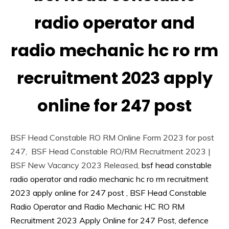
16,
Kumar
Card
2023
radio operator and
Answer
Key
radio mechanic hc ro rm
Apply
Online
recruitment 2023 apply
Apprentice
Job
army
online for 247 post
bharti
BSF
Central
BSF Head Constable RO RM Online Form 2023 for post
Govt
247, BSF Head Constable RO/RM Recruitment 2023 |
Jobs
BSF New Vacancy 2023 Released,
bsf head constable
Govt
radio operator and radio mechanic hc ro rm recruitment
Jobs
2023 apply online for 247 post ,
BSF Head Constable
Indian
AirForce
Radio Operator and Radio Mechanic HC RO RM
Indian
Recruitment 2023 Apply Online for 247 Post, defence
Navy