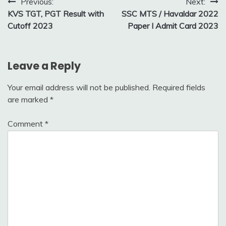
Post
new
Previous:
Next:
2026
jobs
KVS TGT, PGT Result with
SSC MTS / Havaldar 2022
navigation
private
Cutoff 2023
Paper I Admit Card 2023
jobs
Work
From
Leave a Reply
Home
Your email address will not be published.
Required fields
are marked
*
Comment
*