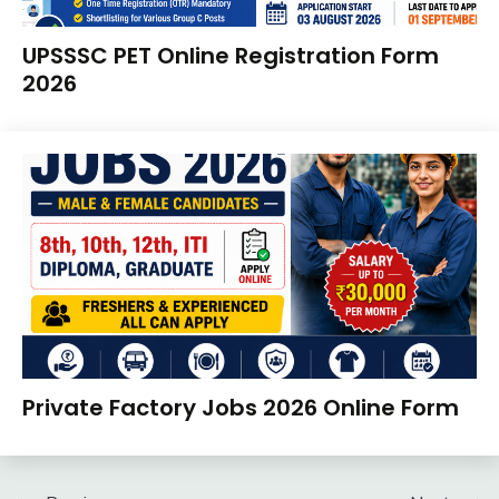
10th
UPSSSC PET Online Registration Form
Pass
2026
12th
Pass
August
Ankit
Apply
2,
Kumar
Online
2026
Govt
Jobs
UP
Job
UPSSSC
Apply
Private Factory Jobs 2026 Online Form
Online
Apprentice
August
Ankit
Job
2,
Kumar