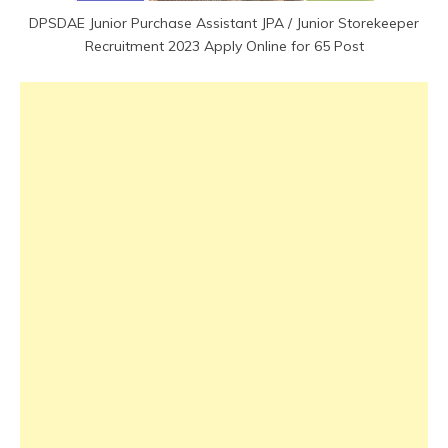
DPSDAE Junior Purchase Assistant JPA / Junior Storekeeper
Recruitment 2023 Apply Online for 65 Post