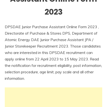
Job
2023
Central
Govt
Jobs
DPSDAE Junior Purchase Assistant Online Form 2023 ,
Govt
Jobs
Directorate of Purchase & Stores DPS, Department of
Indian
Atomic Energy DAE Junior Purchase Assistant JPA /
AirForce
Junior Storekeeper Recruitment 2023. Those candidates
lastest
who are interested in this DPSDAE recruitment can
jobs
apply online from 22 April 2023 to 15 May 2023. Read
Latest
the notification for recruitment eligibility, post information,
Job
Latest
selection procedure, age limit, pay scale and all other
Jobs
information.
Latest
Today
Jobs
new
jobs