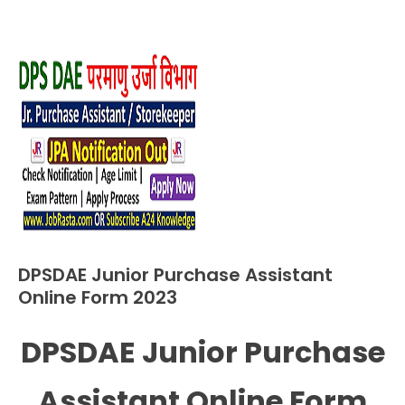
DPSDAE Junior Purchase Assistant
10th
Pass
Online Form 2023
12th
Pass
DPSDAE Junior Purchase
April
Ankit
Apply
23,
Kumar
Online
2023
Assistant Online Form
Apprentice