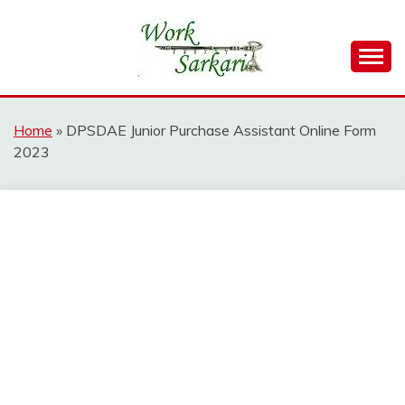
Skip
to
content
Work Sarkari – Latest Government Jobs, Admit Card,
WORK SARKARI
Result 2026
Home
»
DPSDAE Junior Purchase Assistant Online Form
2023